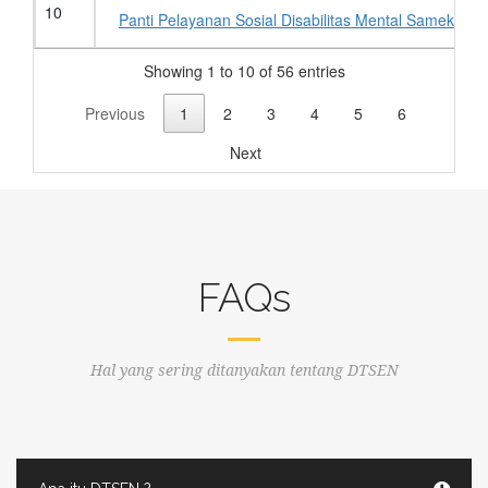
10
Panti Pelayanan Sosial Disabilitas Mental Samekto K
Showing 1 to 10 of 56 entries
Previous
1
2
3
4
5
6
Next
FAQs
Hal yang sering ditanyakan tentang DTSEN