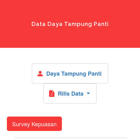
Data Daya Tampung Panti
Daya Tampung Panti
person
Rilis Data
description
Survey Kepuasan