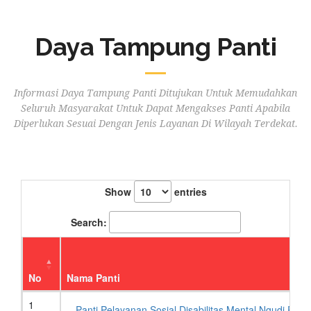
Daya Tampung Panti
Informasi Daya Tampung Panti Ditujukan Untuk Memudahkan
Seluruh Masyarakat Untuk Dapat Mengakses Panti Apabila
Diperlukan Sesuai Dengan Jenis Layanan Di Wilayah Terdekat.
Show
entries
Search:
No
Nama Panti
1
Panti Pelayanan Sosial Disabilitas Mental Ngu